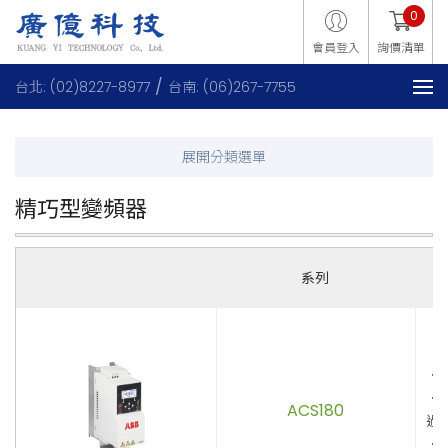
0
會員登入
詢價清單
台北: (02)8227-8977
台南: (06)267-7755
精巧型變頻器
系列
．
．
ACS180
過
．