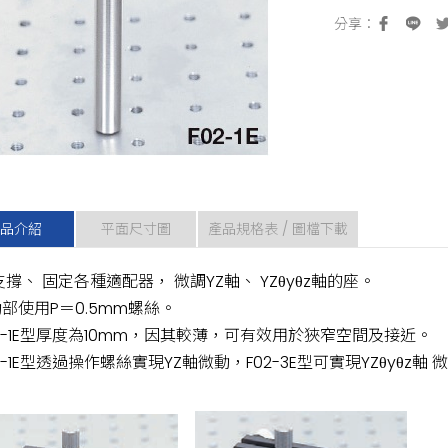
品介紹
平面尺寸圖
產品規格表 / 圖檔下載
支撐、 固定各種適配器， 微調YZ軸、 YZθyθz軸的座。
部使用P＝0.5mm螺絲。
02-1E型厚度為10mm，因其較薄，可有效用於狹窄空間及接近。
02-1E型透過操作螺絲實現YZ軸微動，F02-3E型可實現YZθyθz軸 