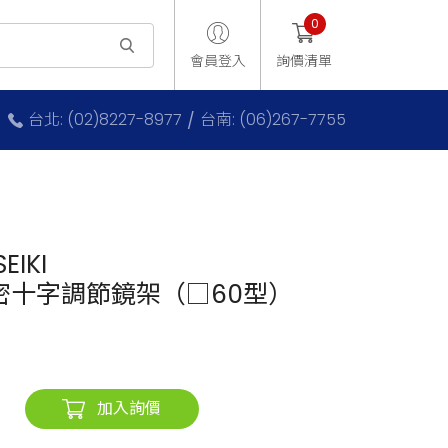
0
會員登入
詢價清單
台北: (02)8227-8977
台南: (06)267-7755
EIKI
密十字調節鏡架（□60型）
加入詢價