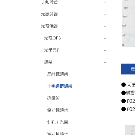
手動滑台
光感測器
光電儀器
光電OPS
光學元件
鏡架
產
反射鏡鏡架
● 可
十字調節鏡架
●微動
透鏡架
● F
● F
偏光鏡鏡架
針孔 / 光圈
濾光片鏡架