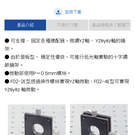
型錄下載
產品介紹
平面尺寸圖
產品規格表 / 圖檔下載
● 可支撐、 固定各種適配器，微調YZ軸、 YZθyθz軸的鏡
架。
● 由於是板型， 穩定性優良，可進行低光軸實驗的十字調
節鏡架。
●微動部使用P＝0.5mm螺絲。
● F02-2E型透過操作螺絲實現YZ軸微動，F02-4E型可實現
YZθyθz 軸微動。