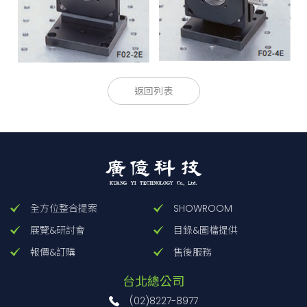
款型
款型
座高度H
座高度H
透過孔徑
透過孔
返回列表
[mm]
[mm]
[mm]
[mm]
F02-2E
F02-2E
46
46
φ25
φ25
F02-2ER
F02-2ER
46
46
φ25
φ25
F02-4E
F02-4E
46
46
φ25
φ25
F02-4ER
F02-4ER
46
46
φ25
φ25
全方位整合提案
SHOWROOM
展覽&研討會
目錄&圖檔提供
報價&訂購
售後服務
台北總公司
(02)8227-8977