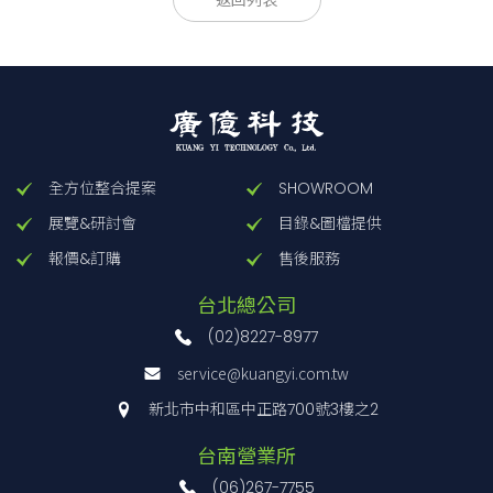
返回列表
A21-10
A21-10
M6P＝1.0
M6P＝1.0
A21-11
A21-11
M16P＝1.0
M16P＝1.0
全方位整合提案
SHOWROOM
展覽&研討會
目錄&圖檔提供
報價&訂購
售後服務
台北總公司
(02)8227-8977
service@kuangyi.com.tw
新北市中和區中正路700號3樓之2
台南營業所
(06)267-7755