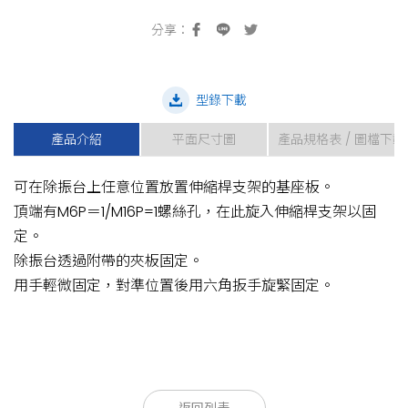
型錄下載
產品介紹
平面尺寸圖
產品規格表 / 圖檔下載
可在除振台上任意位置放置伸縮桿支架的基座板。
頂端有M6P＝1/M16P=1螺絲孔，在此旋入伸縮桿支架以固
定。
除振台透過附帶的夾板固定。
用手輕微固定，對準位置後用六角扳手旋緊固定。
款型
款型
適用螺絲
適用螺絲