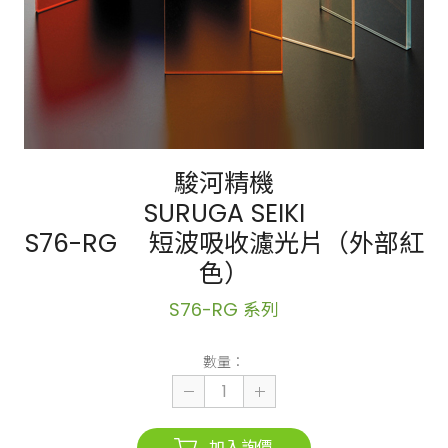
駿河精機
SURUGA SEIKI
S76-RG 短波吸收濾光片（外部紅
色）
S76-RG 系列
數量：
加入詢價