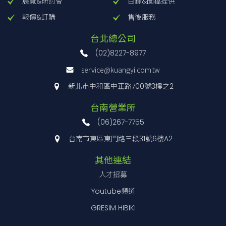
展覽&研討會
目錄&圖檔提供
報價&訂購
售後服務
S76-RG830
50×50
2
台北總公司
S76-RG850
50×50
2
(02)8227-8977
S76-RG1000
50×50
2
service@kuangyi.com.tw
新北市中和區中正路700號3樓之2
台南營業所
(06)267-7755
台南市東區東門路三段31號6樓A2
其他連結
人才招募
Youtube頻道
GRESIM HIBIKI