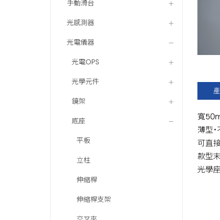
手動滑台
光感測器
光電儀器
光電OPS
光學元件
產
鏡架
寬50
底座
薄型˙
平板
可直接
款型末
立柱
光學
伸縮桿
伸縮桿支架
交叉夾