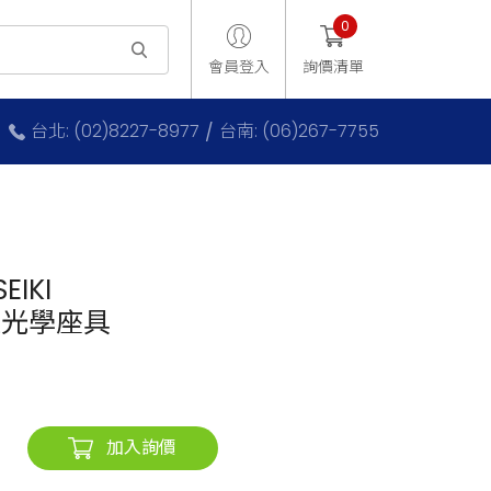
0
會員登入
詢價清單
台北: (02)8227-8977
台南: (06)267-7755
EIKI
製光學座具
加入詢價