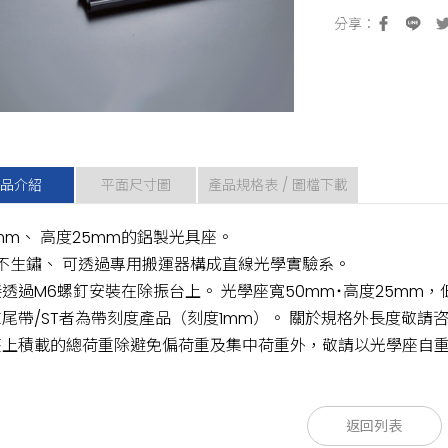
品介紹
平面尺寸圖
產品規格表 / 圖檔下載
mm、 高度25mm的鋁製光具座。
不生鏽、 可透過專用搬運器構成直線光學實驗系。
透過M6螺釘安裝在除振台上。 光學座寬50mm˙高度25mm，
尾帶/ST者為帶刻度產品（刻度1mm）。 關於規格外長度敬請
座上積載的總荷重除避免偏荷重及集中荷重外，敬請以光學座自重
款型
款型
自重
自重
L
返回列表
[kg]
[kg]
[mm]