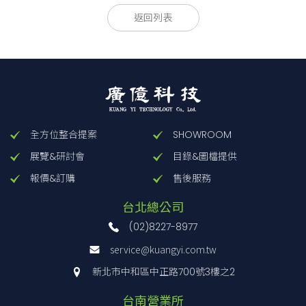
ESP
- 10
- 472
-
□
返回列表
(1) Model Name
(2) Rated Current
(3) Line to ground capacitor code
Refer to Product Line-up.
* When the line to ground capacitor code is different, the
attenuation characteristic is
全方位整合提案
SHOWROOM
different.
展覽&研討會
目錄&圖檔提供
(4) Options
報價&訂購
售後服務
D:DIN rail installation type
* The dimensions change when the option is set. Refer to
台北總公司
External view.
(02)8227-8977
service@kuangyi.com.tw
新北市中和區中正路700號3樓之2
型號
漏電流
コンデン
ESP-03-000
5μA / 10μA max
台南營業所