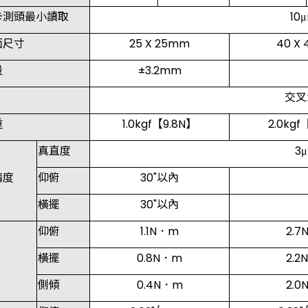
卡測頭最小讀取
10
面尺寸
25 X 25mm
40 X
量
±3.2mm
交叉
重
1.0kgf【9.8N】
2.0kgf
真直度
3
精度
仰俯
30"以內
橫擺
30"以內
仰俯
1.1N．m
2.7
橫擺
0.8N．m
2.2
側傾
0.4N．m
2.0