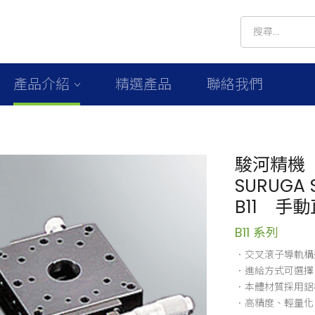
產品介紹
精選產品
聯絡我們
駿河精機
SURUGA S
B11 手
B11 系列
．交叉滾子導軌構
．進給方式可選擇
．本體材質採用鋁
．高精度、輕量化