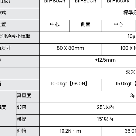
相反)
B11-80AR
B11-80CR
B11-100AR
方式
標準
位置
中心
側面
中心
卡測頭最小讀取
10
面尺寸
80 X 80mm
100 X
量
±12.5mm
交叉
重
10.0kgf【98.0N】
15.0kgf
真直度
3
精度
仰俯
25"以內
橫擺
15"以內
仰俯
19.2N．m
36.