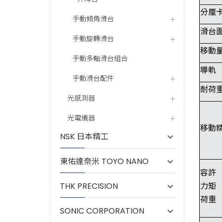
分厘
手動傾角滑台
滑台
手動旋轉滑台
移動
手動多軸滑台組合
導軌
手動滑台配件
耐荷
光感測器
光電儀器
移動
NSK 日本精工
東佑達奈米 TOYO NANO
容許
THK PRECISION
力矩
荷重
SONIC CORPORATION