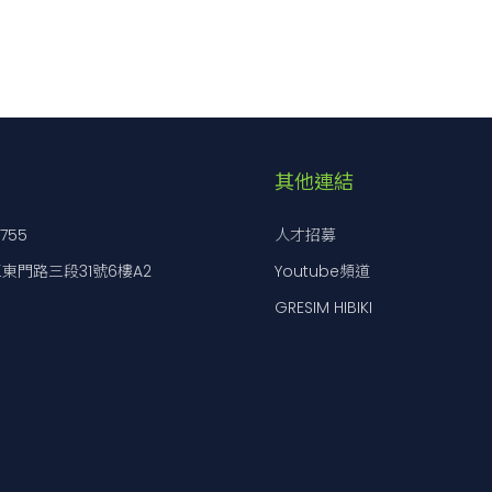
m]
[
±mm]
[kgf]
[kgf]
2
6.5
中心
中心
1.0
2.0
●
2D
●
3D
2
中心
1.0
●
2D
3D
2
中心
1.0
●
2D
3D
其他連結
2
中心
1.0
●
2D
-
2
中心
1.0
●
-
-
7755
人才招募
東門路三段31號6樓A2
Youtube頻道
2
中心
1.0
●
-
-
GRESIM HIBIKI
2
中心
1.0
●
-
-
2
中心
1.0
●
-
-
2
中心
1.0
●
2D
3D
2
中心
1.0
●
2D
-