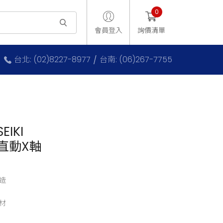
0
會員登入
詢價清單
台北: (02)8227-8977
台南: (06)267-7755
EIKI
動直動X軸
造
材