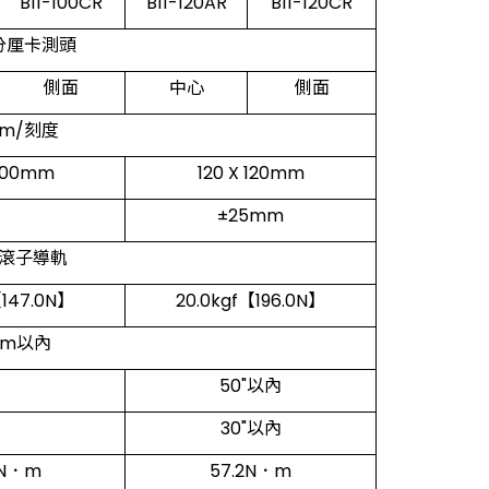
B11-100CR
B11-120AR
B11-120CR
分厘卡測頭
側面
中心
側面
μm/刻度
 100mm
120 X 120mm
±25mm
滾子導軌
【147.0N】
20.0kgf【196.0N】
μm以內
50"以內
30"以內
0N．m
57.2N．m