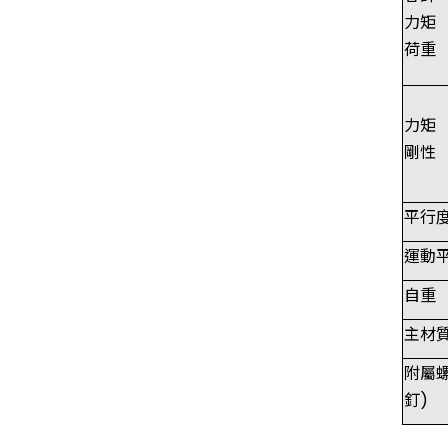
力矩
荷重
力矩
剛性
平行
運動
自重
主材
附屬
釘)