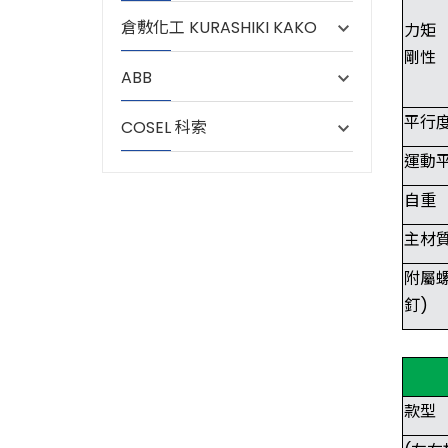
倉敷化工 KURASHIKI KAKO
力矩
剛性
ABB
平行
COSEL 科索
運動
自重
主材
附屬
釘)
款型