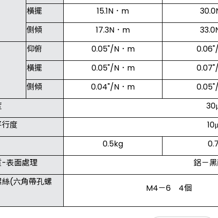
橫擺
15.1N．m
30.
側傾
17.3N．m
33.
仰俯
0.05"/N．m
0.06
橫擺
0.05"/N．m
0.07
側傾
0.04"/N．m
0.05
度
3
平行度
1
0.5kg
0.
質-表面處理
鋁－黑
螺絲(六角帶孔螺
M4－6 4個
型號
型號
主材質-表面處理
主材質-表面處理
滑台面尺寸
滑台面尺寸
移動