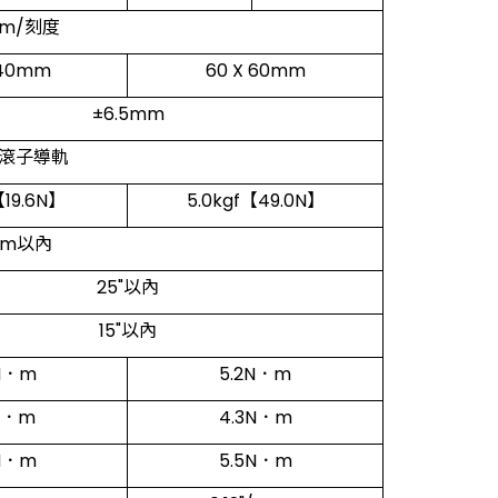
μm/刻度
 40mm
60 X 60mm
±6.5mm
滾子導軌
【19.6N】
5.0kgf【49.0N】
μm以內
25"以內
15"以內
N．m
5.2N．m
N．m
4.3N．m
N．m
5.5N．m