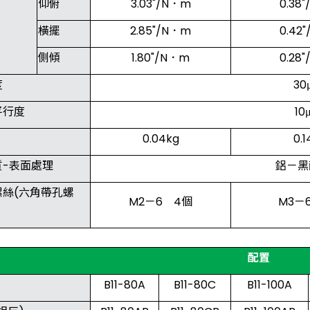
仰俯
3.03"/N．m
0.38
橫擺
2.85"/N．m
0.42
側傾
1.80"/N．m
0.28
度
3
平行度
1
0.04kg
0.1
質-表面處理
鋁－黑
螺絲(六角帶孔螺
M2－6 4個
M3－
配置
B11-80A
B11-80C
B11-100A