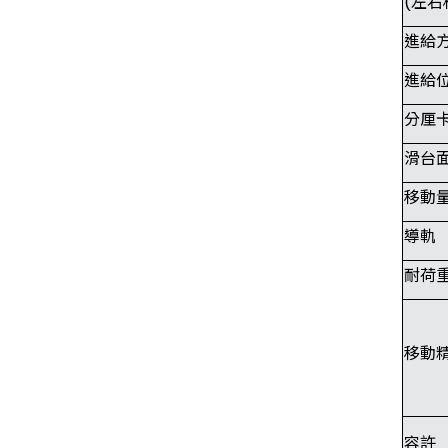
(左右
進給
進給
分厘
滑台
移動
導軌
耐荷
移動
容許