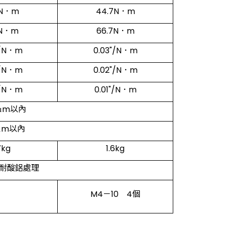
0N．m
44.7N．m
0N．m
66.7N．m
"/N．m
0.03"/N．m
"/N．m
0.02"/N．m
"/N．m
0.01"/N．m
0μm以內
0μm以內
7kg
1.6kg
耐酸鋁處理
M4－10 4個
量
移動量
進給位置
進給位置
耐荷重
耐荷重
RoHS
RoHS
CAD