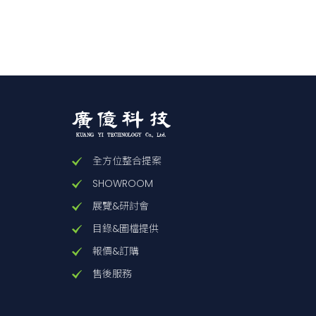
B11-4
B11-2
B11-2
B11-2
B11-
B11-
全方位整合提案
B11-
SHOWROOM
B11-
展覽&研討會
目錄&圖檔提供
B11-
報價&訂購
B11-2
售後服務
B11-