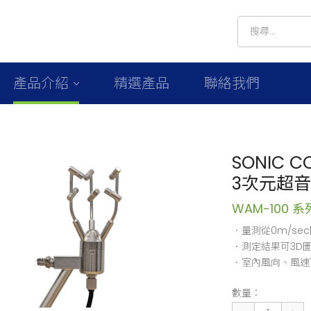
產品介紹
精選產品
聯絡我們
SONIC C
3次元超
WAM-100 系
．量測從0m/se
．測定結果可3D
．室內風向、風速
數量：