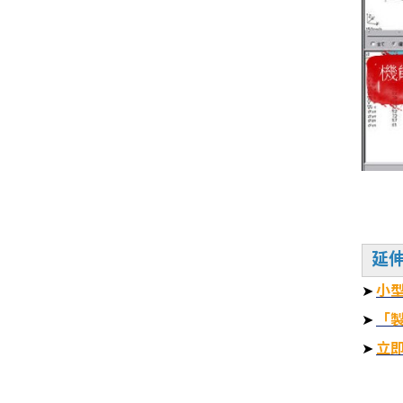
延
➤
小
➤
「
➤
立
量