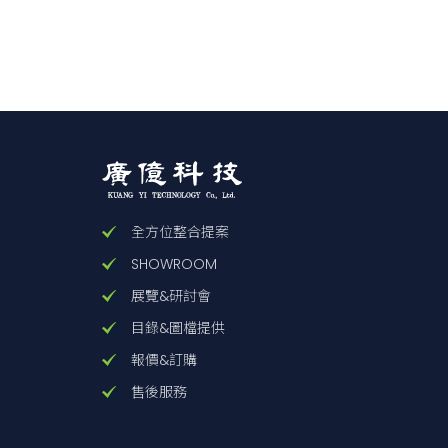
演
探
感測
量
輸出
全方位整合提案
測
SHOWROOM
電
展覽&研討會
目錄&圖檔提供
報價&訂購
附
售後服務