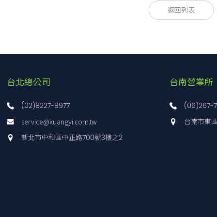
返回列表
算方法
超音波傳遞時間逆數差演算法
針尺寸
Φ49 x 84
器跨距
20毫米
測範圍
風速 0~10 m/s 聲波虛擬溫度 -30 至 +50 ℃
台北總公司
台南營業所
解析度
0.001 公尺/秒
(02)8227-8977
(06)267-
量精度
±(10%RD + 0.05m/s)
service@kuangyi.com.tw
台南市東區
 源
DC12V 0.5A (DC9.6～17V)
新北市中和區中正路700號3樓之2
室内各點的平均風速、標準偏差測量收錄
顯現室內的風速及風向的分佈（二次元斷面剖視圖、3次元斜視圖
屬軟體
繪圖機即時記錄風速的變化（瞬時値紀錄、回放工能）
3次元顯像呈現立體風向動態（可影片記錄保存）