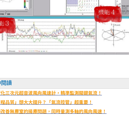
伸閱讀
型化三次元超音波風向風速計，精準監測關鍵氣流！
製程品質」想大大提升？「氣流控管」超重要！
即改善無塵室的揚塵問題，同時量測多軸的風向風速！
測方式
時域分割收發切換型超音波脈衝方式