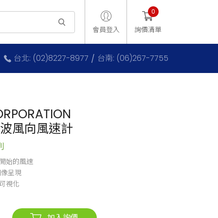
0
會員登入
詢價清單
台北: (02)8227-8977
台南: (06)267-7755
ORPORATION
音波風向風速計
列
c開始的風速
圖像呈現
可視化
加入詢價