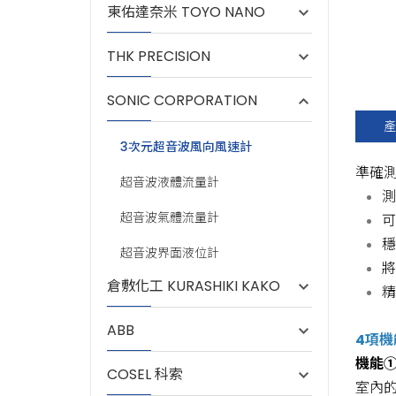
東佑達奈米 TOYO NANO
THK PRECISION
SONIC CORPORATION
產
3次元超音波風向風速計
準確
超音波液體流量計
測
超音波氣體流量計
可
穩
超音波界面液位計
將
倉敷化工 KURASHIKI KAKO
精
ABB
4項
機能①
COSEL 科索
室內