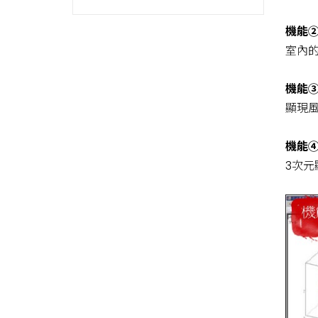
機能②
室內
機能③
顯現
機能④
3次