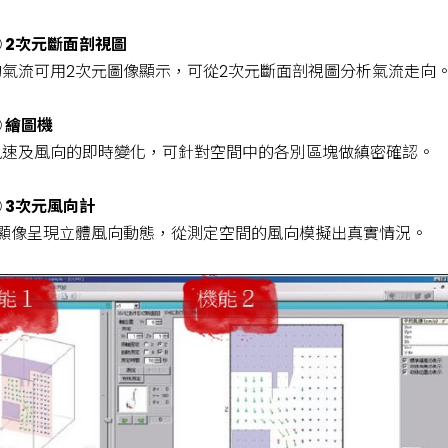
 2次元斷面剖視圖
的氣流可用2次元圖像顯示，可從2次元斷面剖視圖分析氣流走向
 繪圖機
風速及風向的即時變化，可針對空間中的各別區塊做縝密確認。
 3次元風向計
元顯像呈現立體風向動態，從測定空間的風向模擬出真實情況。