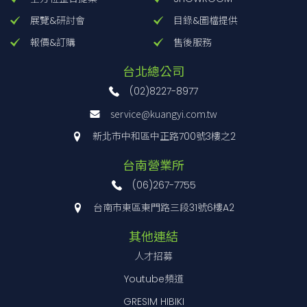
20~85
0.72
編碼器
展覽&研討會
目錄&圖檔提供
報價&訂購
售後服務
無減速機
高解析度
台北總公司
型
42、60
0.36
無
(02)8227-8977
service@kuangyi.com.tw
新北市中和區中正路700號3樓之2
TS減速機
台南營業所
型
附減速機
42、60
0.024~0.2
無
(06)267-7755
台南市東區東門路三段31號6樓A2
其他連結
人才招募
產品陣容
Youtube頻道
GRESIM HIBIKI