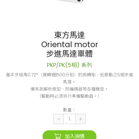
東方馬達
Oriental motor
步進馬達單體
PKP/PK(5相) 系列
基本步級角0.72°（運轉1圈500分割）的高轉矩、低振動之5相步進
馬達。
備有高解析度型、附編碼器等各種機型。
（驅動時必須另行準備驅動器。）
數量：
加入詢價