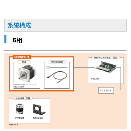
系統構成
▎
5相