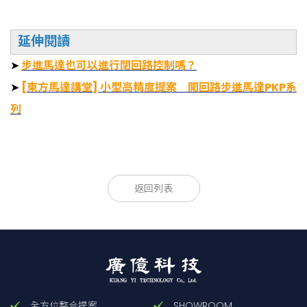
延伸閱讀
➤
步進馬達也可以進行閉回路控制嗎？
➤
[東方馬達講堂] 小型高精度提案 開回路步進馬達PKP系
列
馬達的種類
返回列表
分類
機種
安裝尺寸
高
基本步
附加功能
mm
級角
[°]
標準
全方位整合提案
SHOWROOM