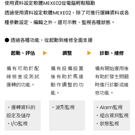
使用資料設定軟體MEXE02從電腦輕鬆驅動
透過使用資料設定軟體MEXE02，除了可進行運轉資料或各
種參數設定、編輯之外，還可示教、監視各種狀態。
● 透過各種功能，從起動到維修全面支援
起動、評估
▶
調整
▶
診斷、維修
備有可助於配
備有設備設置
備有開始運用後
線檢查或測試
後有助於馬達
有助於發生問題
運轉的功能。
動作調整的功
時進行診斷或維
能。
修功能。
・運轉資料的
・波形監視
・Alarm監視
設定及儲存
・組合資訊監視
・I/O監視
・狀態監視