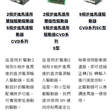
2相步進馬達用
2相步進馬達用
5相步進馬達驅
雙極驅動驅動器
雙極性驅動器
動器
5相步進馬達驅
5相步進馬達用
CVD系列SC型
動器
驅動器CVD系
CVD系列
列
S型
這是用於驅動2
這是用於驅動2
無需使用脈衝振
相和5相步進馬
相和5相步進馬
盪器，即可透過
達的直流電源輸
達的直流電源輸
正轉/反 轉輸入
入驅動器。低振
入驅動器。
進行速度控制。
動設計的驅動器
這是一款小型板
此驅動器可以像
配備微步功能，
載驅動器，我們
調速馬達一樣使
可實現更低振動
提供使用 SPI 通
用。
的驅動。
訊控制馬達定位