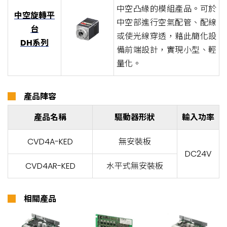
中空凸緣的模組產品。可於
中空旋轉平
中空部進行空氣配管、配線
台
或使光線穿透，藉此簡化設
DH系列
備前端設計，實現小型、輕
量化。
█
產品陣容
產品名稱
驅動器形狀
輸入功率
CVD4A-KED
無安裝板
DC24V
CVD4AR-KED
水平式無安裝板
█
相關產品