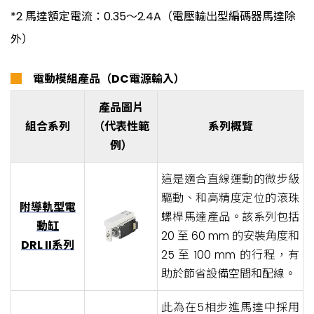
*2 馬達額定電流：0.35～2.4A（電壓輸出型編碼器馬達除
外）
█
電動模組產品（DC電源輸入）
產品圖片
組合系列
（代表性範
系列概覽
例）
這是適合直線運動的微步級
驅動、和高精度定位的滾珠
附導軌型電
螺桿馬達產品。該系列包括
動缸
20 至 60 mm 的安裝角度和
DRL II系列
25 至 100 mm 的行程，有
助於節省設備空間和配線。
此為在5相步進馬達中採用