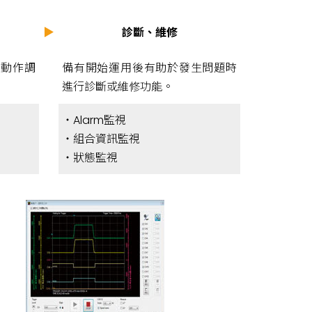
▶
診斷、維修
達動作調
備有開始運用後有助於發生問題時
進行診斷或維修功能。
・Alarm監視
・組合資訊監視
・狀態監視