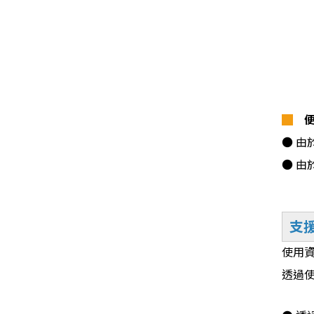
█
● 
● 由
支
使用資
透過使