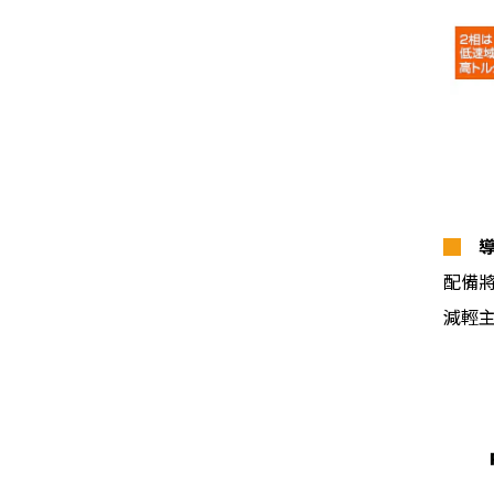
█
配備
減輕