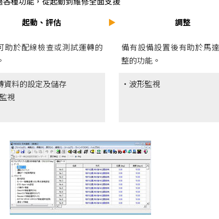
透過各種功能，從起動到維修全面支援
起動、評估
▶
調整
可助於配線檢查或測試運轉的
備有設備設置後有助於馬
。
整的功能。
轉資料的設定及儲存
・波形監視
O監視