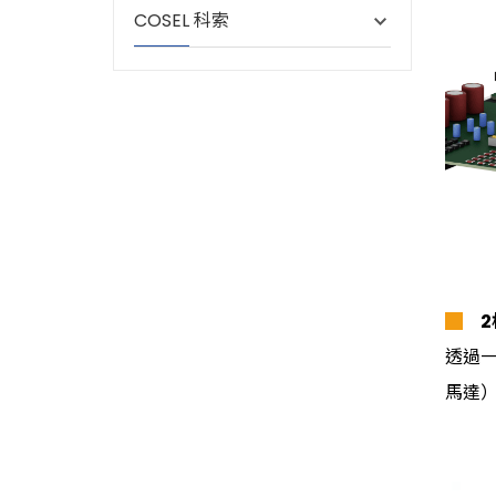
COSEL 科索
█
2
透過一
馬達