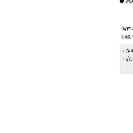
● 
備有
功能
・運
・I/