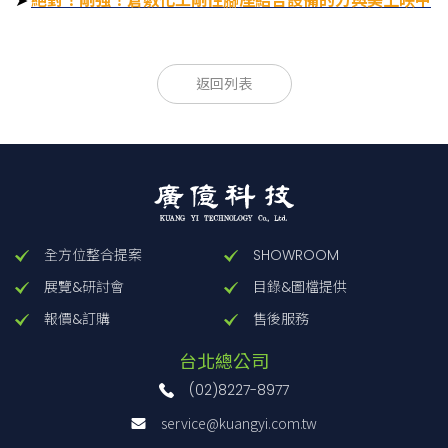
➤
絕對！剛強！倉敷化工剛性腳座結合設備的力與美上映中
HW
HW
返回列表
傾
高度
最大
標準
斜
調整精
產品
調整
產品型
外形尺寸
支撐
高度
調
度
重量
規格
量
號
(mm )
載重
(mm
整
(mm/1
(kg)
(mm
(kN)
)
角
圈)
)
度
全方位整合提案
SHOWROOM
腳
特
HW-
展覽&研討會
目錄&圖檔提供
34
6.8
墊
殊
P1317
130x170
報價&訂購
售後服務
規
高
60
一
格
硬
HW-
台北總公司
度
P1717
170x170
45
9.2
(02)8227-8977
高
本
service@kuangyi.com.tw
HW-
阻
體：
34
8