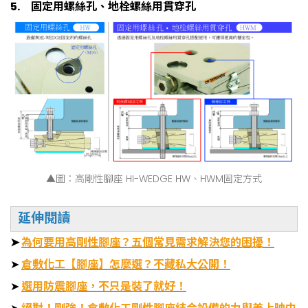
5.
固定用螺絲孔、地栓螺絲用貫穿孔
▲圖：高剛性腳座 HI-WEDGE HW、HWM固定方式
延伸閱讀
➤
為何要用高剛性腳座？五個常見需求解決您的困擾！
➤
倉敷化工【腳座】怎麼選？不藏私大公開！
➤
選用防震腳座，不只是裝了就好！