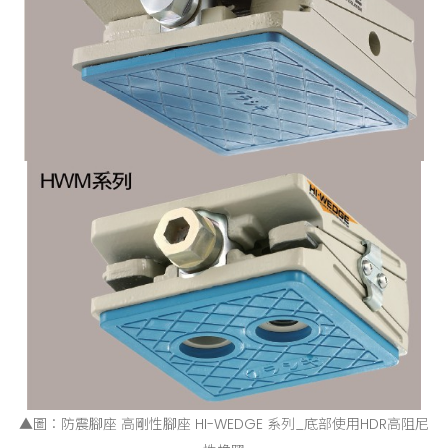
▲圖：防震腳座 高剛性腳座 HI-WEDGE 系列_底部使用HDR高阻尼